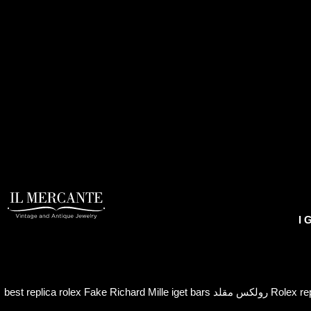
I 
best replica rolex
Fake Richard Mille
iget bars
رولكس مقلد
Rolex re
https://www.high-endrolex.com/46