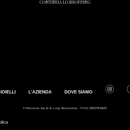
CONTINUA LO SHOPPING
GIOIELLI
L'AZIENDA
DOVE SIAMO
Il Mercante Sas di di Luigi Boccanfuso - P.IVA: 05507810637
plica